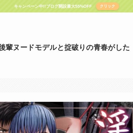
キャンペーン中!!ブログ開設最大55%OFF
クリック
術部-後輩ヌードモデルと掟破りの青春がした