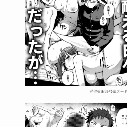
淫習美術部-後輩ヌード