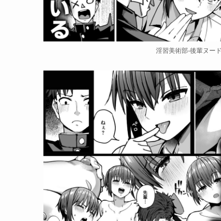
淫習美術部-後輩ヌード