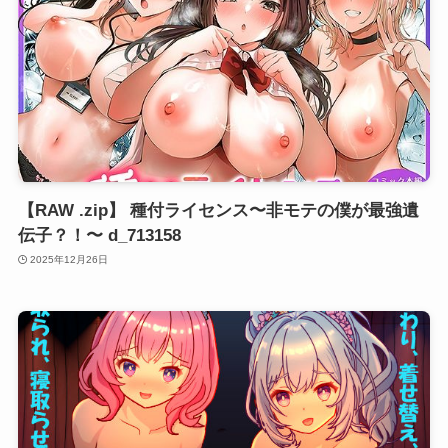
【RAW .zip】 種付ライセンス〜非モテの僕が最強遺
伝子？！〜 d_713158
2025年12月26日