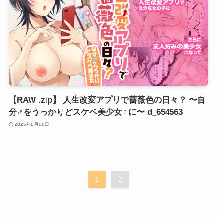
【RAW .zip】 人生改変アプリで薔薇色の日々？ 〜自
分♂をうっかりどスケベ美少女♀に〜 d_654563
2025年8月28日
1
2