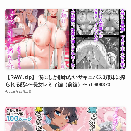
【RAW .zip】 僕にしか触れないサキュバス3姉妹に搾
られる話4〜長女レミィ編（前編）〜 d_699370
2025年12月13日