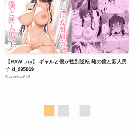
【RAW .zip】 ギャルと僕が性別逆転 雌の僕と新人男
子 d_695969
2025年11月4日
1
2
...
7