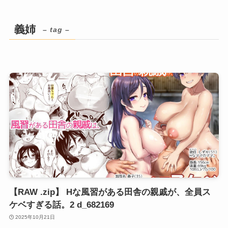
義姉
– tag –
【RAW .zip】 Hな風習がある田舎の親戚が、全員ス
ケベすぎる話。2 d_682169
2025年10月21日