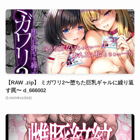
【RAW .zip】 ミガワリ2〜堕ちた巨乳ギャルに繰り返
す罠〜 d_666002
2025年10月8日