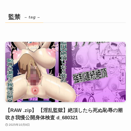
監禁
– tag –
【RAW .zip】 【淫乱監獄】絶頂したら死ぬ恥辱の潮
吹き我慢公開身体検査 d_680321
2025年10月9日