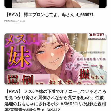
【RAW】 裸エプロンしてよ、母さん d_669971
2025年9月21日
【RAW】 メス○キ妹の下着でオナニーしているところ
を見つかり脅され罵倒されながら乳首を犯●れ、性欲
処理のおもちゃにされるボク ASMR/ロリ/兄妹/近親相
姦/言葉責め/男性受 d_669412