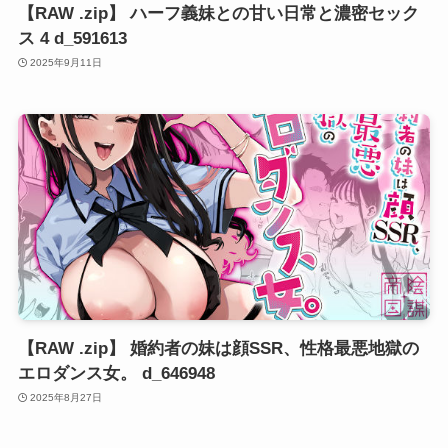
【RAW .zip】 ハーフ義妹との甘い日常と濃密セック
ス 4 d_591613
2025年9月11日
【RAW .zip】 婚約者の妹は顔SSR、性格最悪地獄の
エロダンス女。 d_646948
2025年8月27日