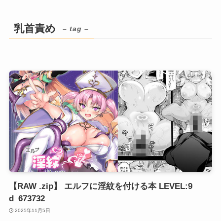
乳首責め
– tag –
【RAW .zip】 エルフに淫紋を付ける本 LEVEL:9
d_673732
2025年11月5日