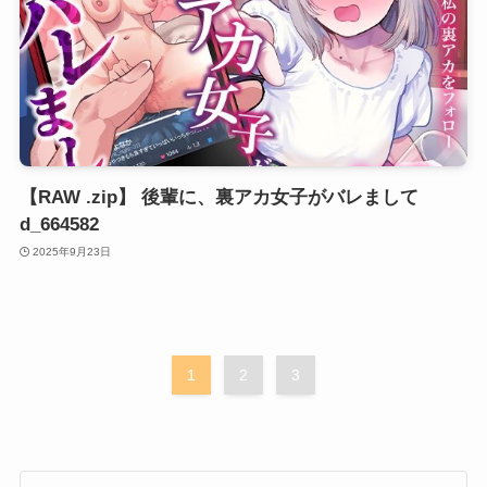
【RAW .zip】 後輩に、裏アカ女子がバレまして
d_664582
2025年9月23日
1
2
3